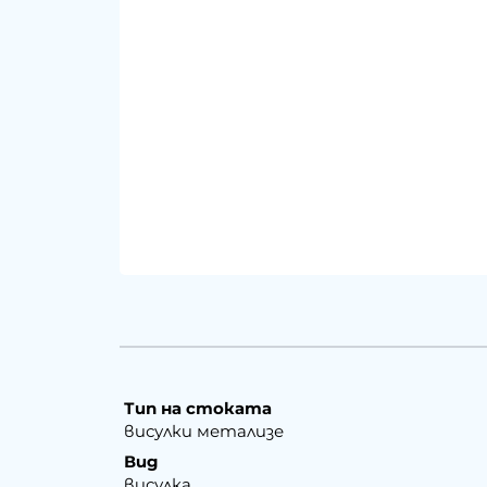
Тип на стоката
висулки метализе
Вид
висулка