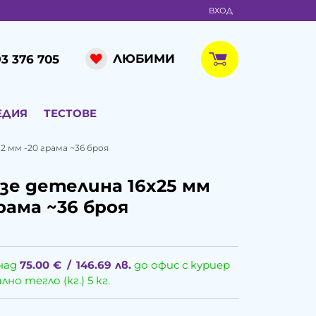
ВХОД
ЛЮБИМИ
3 376 705
ЕДИЯ
ТЕСТОВЕ
2 мм -20 грама ~36 броя
зе детелина 16x25 мм
рама ~36 броя
над
75.00
€
/
146.69
лв.
до офис с куриер
о тегло (кг.) 5 кг.