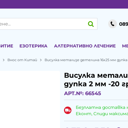
089
ВИТИЕ
ЕЗОТЕРИКА
АЛТЕРНАТИВНО ЛЕЧЕНИЕ
М
и
Внос от Китай
Висулка метализе детелина 16x25 мм дупка 
Висулка метали
дупка 2 мм -20 г
АРТ.№:
66545
Безплатна доставка 
Еконт, Спиди максималн