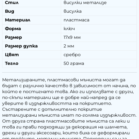
Стил
висулки метализе
Вид
висулка
Материал
пластмаса
Форма
ключ
Размер
17х9 мм
Размер дупка
2 мм
Цвят
сребро
Тегло
50 грама
Метализираните, пластмасови мъниста могат да
бъдат с различно качество в зависимост от начина, по
който е постигнато това. Ако ги използвате с други,
по-скъпи материали ще е добре най-напред да се
уверите в издържливостта на покритието.
Състарените с допълнително покритие
метализирани мъниста имат по-голяма издържливост.
От друга страна пластмасовите мъниста са леки и
това ги прави подходящи за декорация на шалчета,
дрехи и други аксесоари, които биха се деформирали
от тежките, метални мъниста. Подходящи са и за