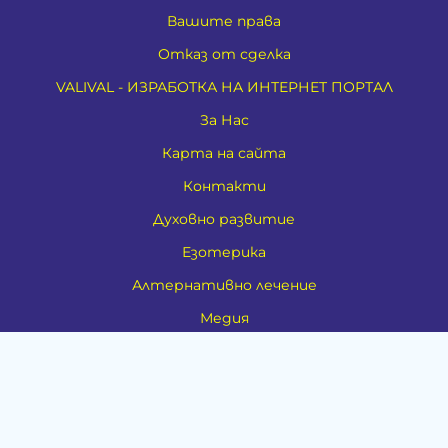
Вашите права
Отказ от сделка
VALIVAL - ИЗРАБОТКА НА ИНТЕРНЕТ ПОРТАЛ
За Нас
Карта на сайта
Контакти
Духовно развитие
Езотерика
Алтернативно лечение
Медия
Тестове
Категории
Амулети, Талисмани, Фън Шуй