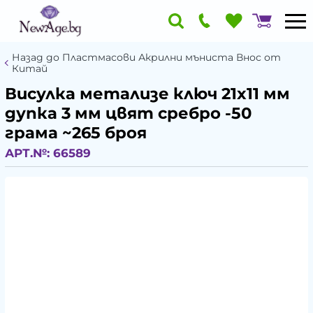
Назад до Пластмасови Акрилни мъниста Внос от
Китай
Висулка метализе ключ 21x11 мм
дупка 3 мм цвят сребро -50
грама ~265 броя
АРТ.№:
66589