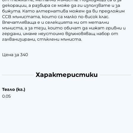
декорации, а разбира се може да ги използвате и за
бижута. Като алтернатива можем да ви предложим
CCB мънистата, които са малко по-висок клас.
Впечатляваща е и селекцията ни от метални
мъниста, а за тези, които обичат да нижат гривни и
гердани, имаме неустоимо вдъхновяващ набор от
галванизирани, стъклени мъниста.
Цена за 340
Характеристики
Тегло (кг.)
0.05