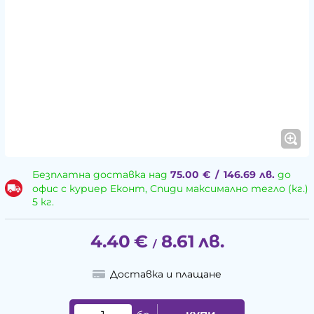
Безплатна доставка над
75.00
€
/
146.69
лв.
до
офис с куриер Еконт, Спиди максимално тегло (кг.)
5 кг.
4.40
€
8.61
лв.
/
Доставка и плащане