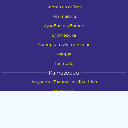
Карта на сайта
Контакти
Духовно развитие
Езотерика
Алтернативно лечение
Медия
Тестове
Категории
Амулети, Талисмани, Фън Шуй
Материя
Бижута
Ритуални предмети
Здраве