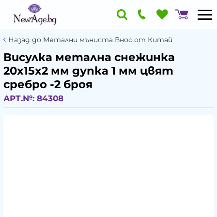
Назад до Метални мъниста Внос от Китай
Висулка метална снежинка
20x15x2 мм дупка 1 мм цвят
сребро -2 броя
АРТ.№:
84308