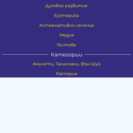
Духовно развитие
Езотерика
Алтернативно лечение
Медия
Тестове
Категории
Амулети, Талисмани, Фън Шуй
Материя
Бижута
Ритуални предмети
Здраве
Натурална козметика
Пособия
Книги и списания