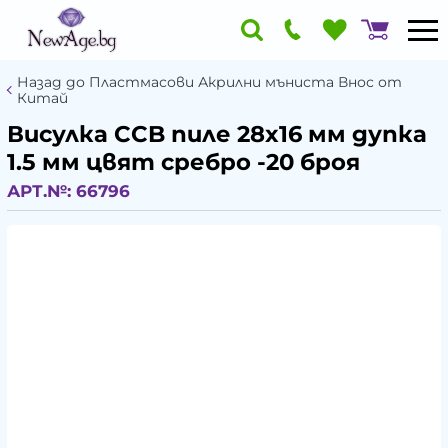
Назад до Пластмасови Акрилни мъниста Внос от
Китай
Висулка CCB пиле 28x16 мм дупка
1.5 мм цвят сребро -20 броя
АРТ.№:
66796