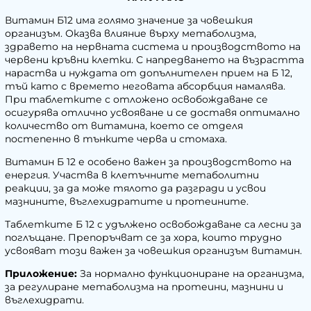
Витамин Б12 има голямо значение за човешкия
организъм. Оказва влияние върху метаболизма,
здравето на нервната система и производството на
червени кръвни клетки. С напредването на възрастта
нараства и нуждата от допълнителен прием на Б 12,
тъй като с времето неговата абсорбция намалява.
При таблетките с отложено освобождаване се
осигурява отлично усвояване и се доставя оптимално
количество от витамина, което се отделя
постепенно в тънките черва и стомаха.
Витамин Б 12 е особено важен за производството на
енергия. Участва в клетъчните метаболитни
реакции, за да може тялото да разгради и усвои
мазнините, въглехидратите и протеините.
Таблетките Б 12 с удължено освобождаване са лесни за
поглъщане. Препоръчват се за хора, които трудно
усвояват този важен за човешкия организъм витамин.
Приложение:
За нормално функциониране на организма,
за регулиране метаболизма на протеини, мазнини и
въглехидрати.