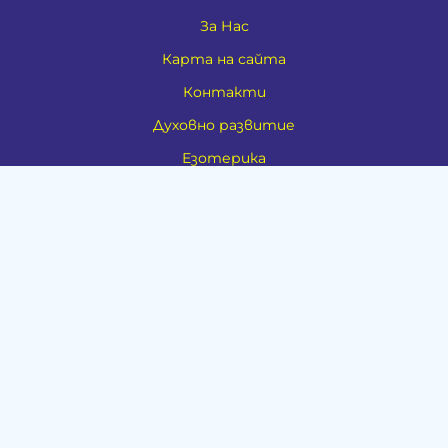
За Нас
Карта на сайта
Контакти
Духовно развитие
Езотерика
Алтернативно лечение
Медия
Тестове
Категории
Амулети, Талисмани, Фън Шуй
Материя
Бижута
Ритуални предмети