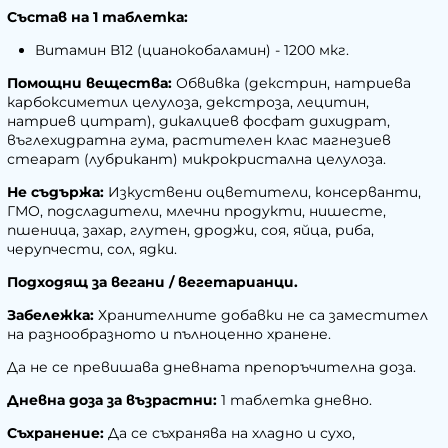
Състав на 1 таблетка:
Витамин В12 (цианокобаламин) - 1200 мкг.
Помощни вещества:
Обвивка (декстрин, натриева
карбоксиметил целулоза, декстроза, лецитин,
натриев цитрат), дикалциев фосфат дихидрат,
въглехидратна гума, растителен клас магнезиев
стеарат (лубрикант) микрокристална целулоза.
Не съдържа:
Изкуствени оцветители, консерванти,
ГМО, подсладители, млечни продукти, нишесте,
пшеница, захар, глутен, дроджи, соя, яйца, риба,
черупчести, сол, ядки.
Подходящ за вегани / вегетарианци.
Забележка:
Хранителните добавки не са заместител
на разнообразното и пълноценно хранене.
Да не се превишава дневната препоръчителна доза.
Дневна доза за възрастни:
1 таблетка дневно.
Съхранение:
Да се съхранява на хладно и сухо,