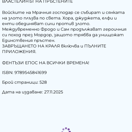
ВЛАСТЕЛИНЪТ НА ПРЪСТЕНИТЕ
Войските на Мрачния господар се събират и сянката
на злото плъзва по света. Хора, джуджета, елфи и
енти обединяват сили против злото.
Междувременно Фродо и Сам продължават героичния
си поход през Мордор, защото трябва да унищожат
Единствения пръстен.
ЗАВРЪЩАНЕТО НА КРАЛЯ включва и ПЪЛНИТЕ
ПРИЛОЖЕНИЯ.
ФЕНТЪЗИ ЕПОС НА ВСИЧКИ ВРЕМЕНА!
ISBN: 9789545841699
Брой страници: 528
Дата на издаване: 27.11.2025