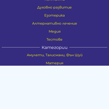
Духовно развитие
Езотерика
Алтернативно лечение
Медия
Тестове
Категории
Амулети, Талисмани, Фън Шуй
Материя
Бижута
Ритуални предмети
Здраве
Натурална козметика
Пособия