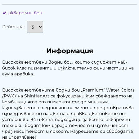
акварелни бои
Рейтинг:
Информация
Висококачествени водни бои, които съдържат най-
висок клас пигменти и изключително фини частици на
гума арабика.
Висококачествените водни бои „Premium“ Water Colors
/PWC/ на ShinHanArt са фокусирани към свеждането на
комбинацията от пигментите до минимум.
Използването на единични пигменти предотвратява
избледняването на цвета и правви цветовете по-
устойчиви. 84 цвята, подходящи за всички акварелни
техники, водят към изразителност и изтънченост
чрез наситеност и яркост. Разрешете си свободата
на изразяване!