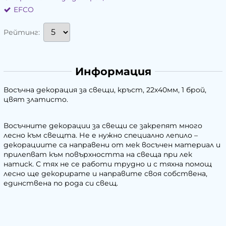
EFCO
Рейтинг:
Информация
Восъчна декорация за свещи, кръст, 22х40мм, 1 брой,
цвят златисто.
Восъчните декорации за свещи се закрепят много
лесно към свещта. Не е нужно специално лепило –
декорациите са направени от мек восъчен материал и
прилепват към повърхността на свеща при лек
натиск. С тях не се работи трудно и с тяхна помощ
лесно ще декорирате и направите своя собствена,
единствена по рода си свещ.