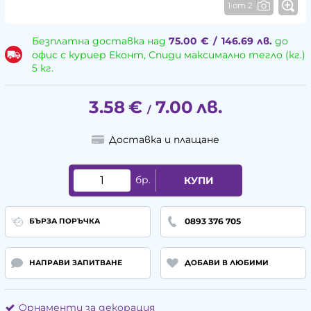
1 от 2
Безплатна доставка над
75.00
€
/
146.69
лв.
до
офис с куриер Еконт, Спиди максимално тегло (кг.)
5 кг.
3.58
€
7.00
лв.
/
Доставка и плащане
бр.
КУПИ
0893 376 705
БЪРЗА ПОРЪЧКА
НАПРАВИ ЗАПИТВАНЕ
ДОБАВИ В ЛЮБИМИ
Орнаменти за декорация