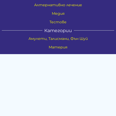
Алтернативно лечение
Медия
Тестове
Категории
Амулети, Талисмани, Фън Шуй
Материя
Бижута
Ритуални предмети
Здраве
Натурална козметика
Пособия
Книги и списания
Поводи
Хоби и свободно време