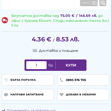
1 от 2
Безплатна доставка над
75.00
€
/
146.69
лв.
до
офис с куриер Еконт, Спиди максимално тегло (кг.)
5 кг.
4.36
€
8.53
лв.
/
Доставка и плащане
бр.
КУПИ
0893 376 705
БЪРЗА ПОРЪЧКА
НАПРАВИ ЗАПИТВАНЕ
ДОБАВИ В ЛЮБИМИ
Орнаменти за декорация