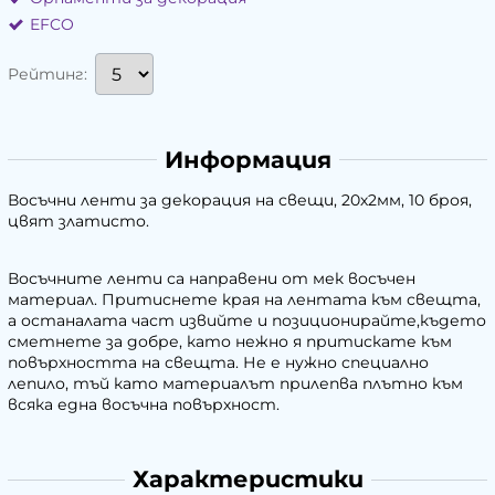
EFCO
Рейтинг:
Информация
Восъчни ленти за декорация на свещи, 20х2мм, 10 броя,
цвят златисто.
Восъчните ленти са направени от мек восъчен
материал. Притиснете края на лентата към свещта,
а останалата част извийте и позиционирайте,където
сметнете за добре, като нежно я притискате към
повърхността на свещта. Не е нужно специално
лепило, тъй като материалът прилепва плътно към
всяка една восъчна повърхност.
Характеристики