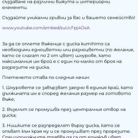
създаване на различни бижута и интериорни
елементи.
Създайте уникални гривни за вас и вашето семейство!
www.youtube.com/embed/suUcFpj4OsA
За да се оплете въженце с диска kumihimo са
необходими едноцветни или разноцветни (по желание,
като се слагат по 2 от цвят) шнурове, като
максималния им брой е с един по-малко от броя на
разрезите на диска.
Плетенето става по следния начин:
1. Шнуровете се завързват заедно в единия край, като
дължината им е според желания размер на готовото
въже;
2. Възелът се промушва през централния отвор на
диска;
3. Нишките се разпределят върху диска, като се
опъват към края му и се промушват през прорезите.
Срещуположните трябва да са от еднакъв цвят.