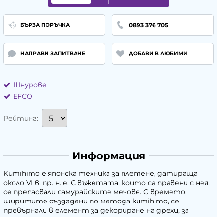
0893 376 705
БЪРЗА ПОРЪЧКА
НАПРАВИ ЗАПИТВАНЕ
ДОБАВИ В ЛЮБИМИ
Шнурове
EFCO
Рейтинг:
Информация
Kumihimo е японска техника за плетене, датираща
около VI в. пр. н. е. С въжетата, които са правени с нея,
се препасвали самурайските мечове. С времето,
ширитите създадени по метода kumihimo, се
превърнали в елемент за декориране на дрехи, за