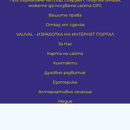
При възникване на спор, свързан с покупка онлайн,
можете да ползвате сайта ОРС
Вашите права
Отказ от сделка
VALIVAL - ИЗРАБОТКА НА ИНТЕРНЕТ ПОРТАЛ
За Нас
Карта на сайта
Контакти
Духовно развитие
Езотерика
Алтернативно лечение
Медия
Тестове
Категории
Амулети, Талисмани, Фън Шуй