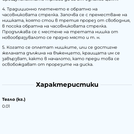
4. Традиционно плетенето е обратно на
часовниковата стрелка. Започва се с преместване на
нишката, която стои в третия прорез от свободния,
в посока обратна на часовниковата стрелка.
Продължава се с местене на третата нишка от
новообразувалото се празно място и т. н.
5. Когато се оплетат нишките, или се достигне
желаната дължина на въженцето, краищата им се
завързват, както в началото, като преди това се
освобождават от прорезите на диска.
Характеристики
Тегло (кг.)
0.01