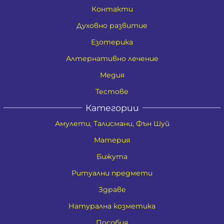
Контакти
Духовно развитие
Езотерика
Алтернативно лечение
Медия
Тестове
Категории
Амулети, Талисмани, Фън Шуй
Материя
Бижута
Ритуални предмети
Здраве
Натурална козметика
Пособия