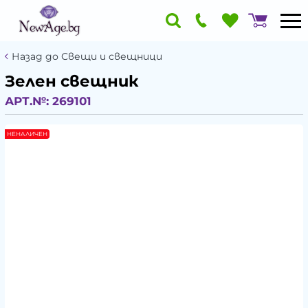
Назад до Свещи и свещници
Зелен свещник
АРТ.№:
269101
НЕНАЛИЧЕН