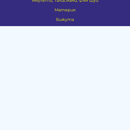
Амулети, Талисмани, Фън Шуй
Материя
Бижута
Ритуални предмети
Здраве
Натурална козметика
Пособия
Книги и списания
Поводи
Хоби и свободно време
Музика
Материали
Дейности