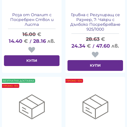
Роза от Опалит с
Гривна с Регулиращ се
Посребрен Ствол и
Размер, 7- Чакри с
Листа
Дълбоко Посребряване
925/1000
16.00
€
28.63
€
14.40
€
28.16
лв.
/
24.34
€
47.60
лв.
/
КУПИ
КУПИ
БЕЗПЛАТНА ДОСТАВКА
ПРОМО -10%
ПРОМО -15%