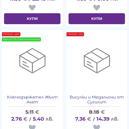
КУПИ
КУПИ
ПРОМО -46%
ПРОМО -15%
100% ЕСТЕСТВЕНИ КАМЪНИ
Ключодържател Жълт
Висулки и Медальони от
Ахат
Сугилит
5.11
€
8.18
€
2.76
€
5.40
лв.
7.36
€
14.39
лв.
/
/