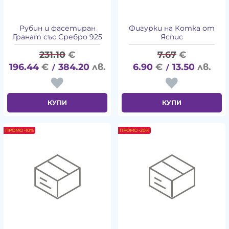
Рубин и фасетиран
Фигурки на Котка от
Гранат със Сребро 925
Яспис
231.10
€
7.67
€
196.44
€
384.20
лв.
6.90
€
13.50
лв.
/
/
КУПИ
КУПИ
ПРОМО -10%
ПРОМО -20%