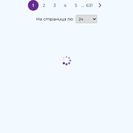
...
1
2
3
4
5
631
На страница по: