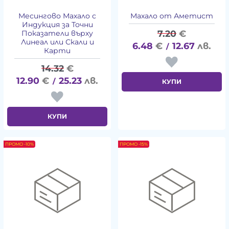
Месингово Махало с
Махало от Аметист
Индукция за Точни
7.20
€
Показатели върху
Линеал или Скали и
6.48
€
12.67
лв.
/
Карти
14.32
€
12.90
€
25.23
лв.
/
КУПИ
КУПИ
ПРОМО -10%
ПРОМО -15%