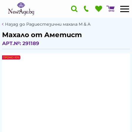
Назад до Радиестезични махала М & A
Махало от Аметист
АРТ.№:
291189
ПРОМО -10%