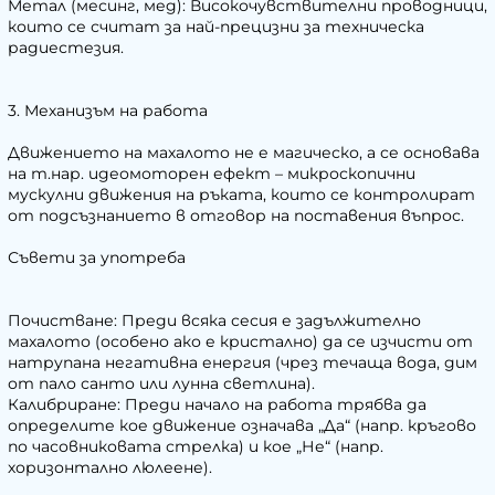
Метал (месинг, мед): Високочувствителни проводници,
които се считат за най-прецизни за техническа
радиестезия.
3. Механизъм на работа
Движението на махалото не е магическо, а се основава
на т.нар. идеомоторен ефект – микроскопични
мускулни движения на ръката, които се контролират
от подсъзнанието в отговор на поставения въпрос.
Съвети за употреба
Почистване: Преди всяка сесия е задължително
махалото (особено ако е кристално) да се изчисти от
натрупана негативна енергия (чрез течаща вода, дим
от пало санто или лунна светлина).
Калибриране: Преди начало на работа трябва да
определите кое движение означава „Да“ (напр. кръгово
по часовниковата стрелка) и кое „Не“ (напр.
хоризонтално люлеене).