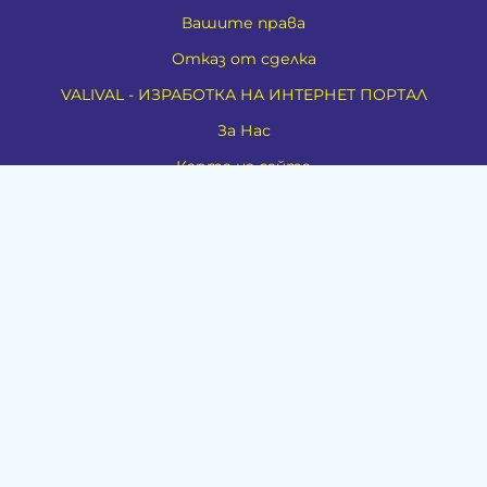
Вашите права
Отказ от сделка
VALIVAL - ИЗРАБОТКА НА ИНТЕРНЕТ ПОРТАЛ
За Нас
Карта на сайта
Контакти
Духовно развитие
Езотерика
Алтернативно лечение
Медия
Тестове
Категории
Амулети, Талисмани, Фън Шуй
Материя