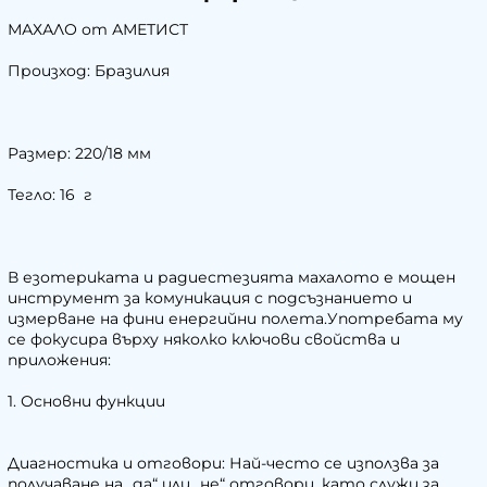
МАХАЛО от АМЕТИСТ
Произход: Бразилия
Размер: 220/18 мм
Тегло: 16 г
В езотериката и радиестезията махалото е мощен
инструмент за комуникация с подсъзнанието и
измерване на фини енергийни полета.Употребата му
се фокусира върху няколко ключови свойства и
приложения:
1. Основни функции
Диагностика и отговори: Най-често се използва за
получаване на „да“ или „не“ отговори, като служи за