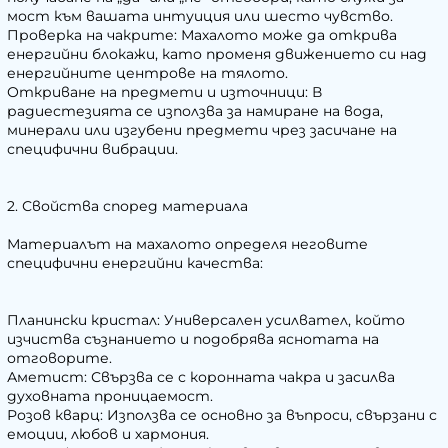
мост към вашата интуиция или шесто чувство.
Проверка на чакрите: Махалото може да открива
енергийни блокажи, като променя движението си над
енергийните центрове на тялото.
Откриване на предмети и източници: В
радиестезията се използва за намиране на вода,
минерали или изгубени предмети чрез засичане на
специфични вибрации.
2. Свойства според материала
Материалът на махалото определя неговите
специфични енергийни качества:
Планински кристал: Универсален усилвател, който
изчиства съзнанието и подобрява яснотата на
отговорите.
Аметист: Свързва се с коронната чакра и засилва
духовната проницаемост.
Розов кварц: Използва се основно за въпроси, свързани с
емоции, любов и хармония.