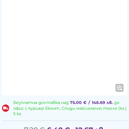
Безплатна доставка над
75.00
€
/
146.69
лв.
до
офис с куриер Еконт, Спиди максимално тегло (кг.)
5 кг.