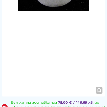
Безплатна доставка над
75.00
€
/
146.69
лв.
до