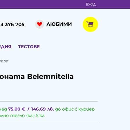
ВХОД
ЛЮБИМИ
3 376 705
ЕДИЯ
ТЕСТОВЕ
a sp.
ната Belemnitella
над
75.00
€
/
146.69
лв.
до офис с куриер
о тегло (кг.) 5 кг.