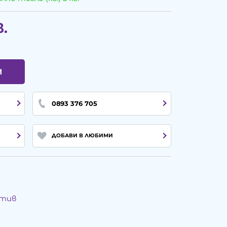
в.
И
0893 376 705
ДОБАВИ В ЛЮБИМИ
итив