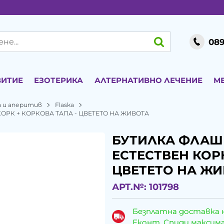
089
ВИТИЕ
ЕЗОТЕРИКА
АЛТЕРНАТИВНО ЛЕЧЕНИЕ
М
а и аперитив
Flaska
КОРК + КОРКОВА ТАПА - ЦВЕТЕТО НА ЖИВОТА
БУТИЛКА ФЛАШК
ЕСТЕСТВЕН КОРК
ЦВЕТЕТО НА Ж
АРТ.№:
101798
Безплатна доставка 
Еконт, Спиди максималн