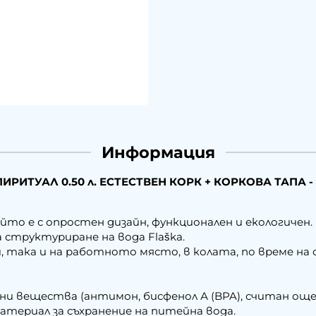
Информация
РИТУАЛ 0.50 л. ЕСТЕСТВЕН КОРК + КОРКОВА ТАПА 
йто е с опростен дизайн, функционален и екологичен.
 структуриране на вода Flaška.
, така и на работното място, в колата, по време на
 вещества (антимон, бисфенол А (BPA), считан още 
териал за съхранение на питейна вода.