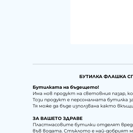
БУТИЛКА ФЛАШКА СПИ
Бутилката на бъдещето!
Има нов продукт на световния пазар, ко
Този продукт е персоналната бутилка за
Тя може да бъде използвана както вкъщи
ЗА ВАШЕТО ЗДРАВЕ
Пластмасовите бутилки отделят вредни
във водата. Стъклото е най-добрият ма