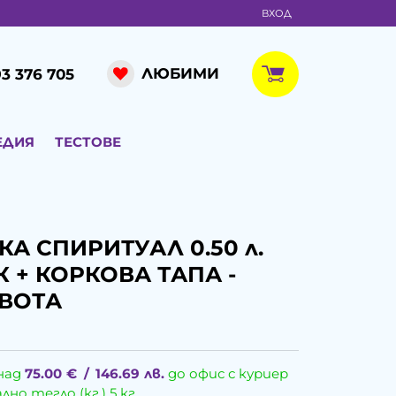
ВХОД
ЛЮБИМИ
3 376 705
ЕДИЯ
ТЕСТОВЕ
А СПИРИТУАЛ 0.50 л.
 + КОРКОВА ТАПА -
ИВОТА
над
75.00
€
/
146.69
лв.
до офис с куриер
о тегло (кг.) 5 кг.