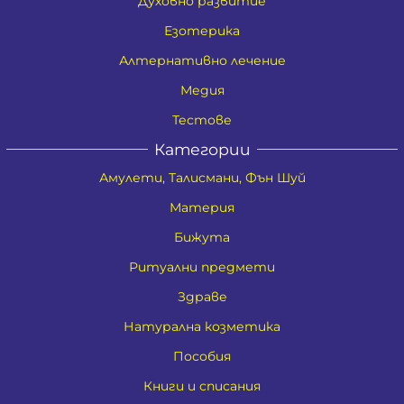
Духовно развитие
Езотерика
Алтернативно лечение
Медия
Тестове
Категории
Амулети, Талисмани, Фън Шуй
Материя
Бижута
Ритуални предмети
Здраве
Натурална козметика
Пособия
Книги и списания