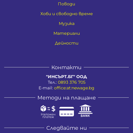
Поводи
Хоби и свободно време
Музика
Материали
Дейности
Контакти
"ИНСЪРТ.БГ" ООД
Тел.:
0893 376 705
E-mail:
office:at:newage.bg
Методи на плащане
Следвайте ни