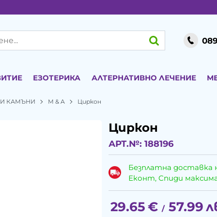
089
ВИТИЕ
ЕЗОТЕРИКА
АЛТЕРНАТИВНО ЛЕЧЕНИЕ
М
ЕНИ КАМЪНИ
М & A
Циркон
Циркон
АРТ.№:
188196
Безплатна доставка 
Еконт, Спиди максималн
29.65
€
57.99
л
/