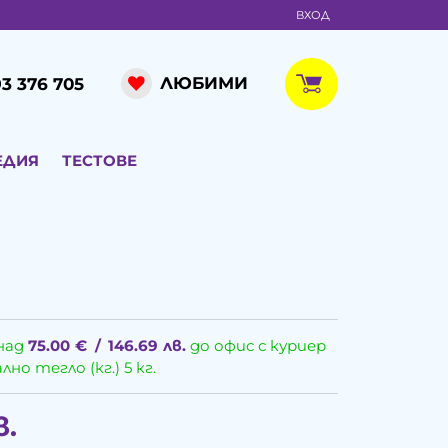
ВХОД
ЛЮБИМИ
3 376 705
ЕДИЯ
ТЕСТОВЕ
над
75.00
€
/
146.69
лв.
до офис с куриер
о тегло (кг.) 5 кг.
в.