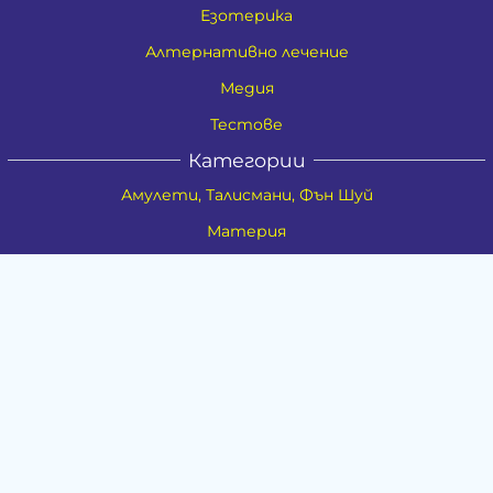
Езотерика
Алтернативно лечение
Медия
Тестове
Категории
Амулети, Талисмани, Фън Шуй
Материя
Бижута
Ритуални предмети
Здраве
Натурална козметика
Пособия
Книги и списания
Поводи