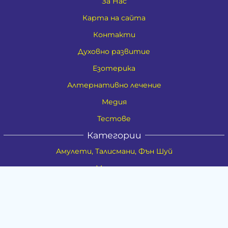
За Нас
Карта на сайта
Контакти
Духовно развитие
Езотерика
Алтернативно лечение
Медия
Тестове
Категории
Амулети, Талисмани, Фън Шуй
Материя
Бижута
Ритуални предмети
Здраве