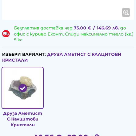
Безплатна доставка над
75.00
€
/
146.69
лв.
до
офис с куриер Еконт, Спиди максимално тегло (кг.)
5 кг.
ИЗБЕРИ ВАРИАНТ:
ДРУЗА АМЕТИСТ С КАЛЦИТОВИ
КРИСТАЛИ
Друза Аметист
С Калцитови
Кристали