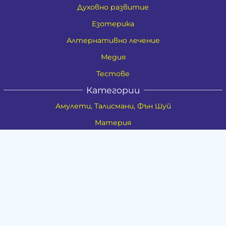
Духовно развитие
Езотерика
Алтернативно лечение
Медия
Тестове
Категории
Амулети, Талисмани, Фън Шуй
Материя
Бижута
Ритуални предмети
Здраве
Натурална козметика
Пособия
Книги и списания