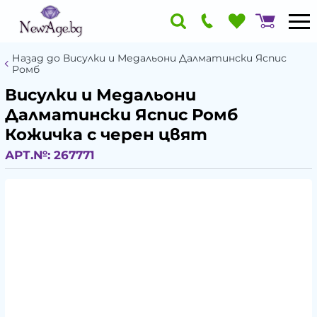
Назад до Висулки и Медальони Далматински Яспис
Ромб
Висулки и Медальони
Далматински Яспис Ромб
Кожичка с черен цвят
АРТ.№:
267771