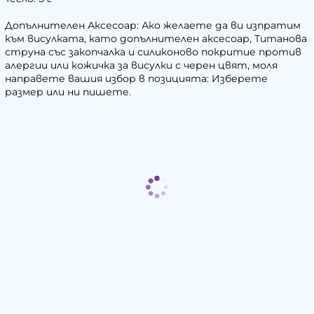
Допълнителен Аксесоар: Ако желаете да ви изпратим
към висулката, като допълнителен аксесоар, Титанова
струна със закопчалка и силиконово покритие против
алергии или кожичка за висулки с черен цвят, моля
направете вашия избор в позицията: Изберете
размер или ни пишете.