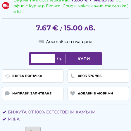
Безплатна доставка над
75.00
€
/
146.69
лв.
до
офис с куриер Еконт, Спиди максимално тегло (кг.)
5 кг.
7.67
€
15.00
лв.
/
Доставка и плащане
бр.
КУПИ
0893 376 705
БЪРЗА ПОРЪЧКА
НАПРАВИ ЗАПИТВАНЕ
ДОБАВИ В ЛЮБИМИ
БИЖУТА ОТ 100% ЕСТЕСТВЕНИ КАМЪНИ
М & A