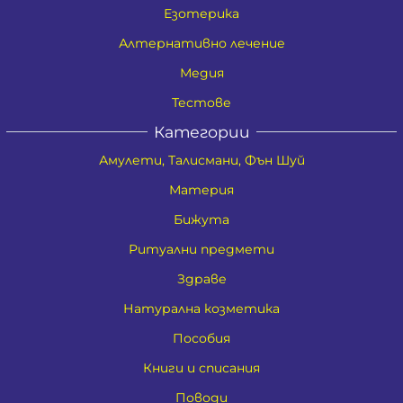
Езотерика
Алтернативно лечение
Медия
Тестове
Категории
Амулети, Талисмани, Фън Шуй
Материя
Бижута
Ритуални предмети
Здраве
Натурална козметика
Пособия
Книги и списания
Поводи