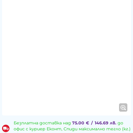
Безплатна доставка над
75.00
€
/
146.69
лв.
до
офис с куриер Еконт, Спиди максимално тегло (кг.)