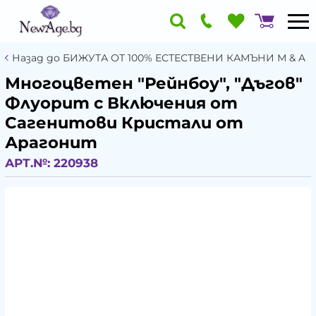
Назад до БИЖУТА ОТ 100% ЕСТЕСТВЕНИ КАМЪНИ М & A
Многоцветен "Рейнбоу", "Дъгов"
Флуорит с Включения от
Сагенитови Кристали от
Арагонит
АРТ.№:
220938