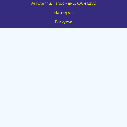
Амулети, Талисмани, Фън Шуй
Материя
Бижута
Ритуални предмети
Здраве
Натурална козметика
Пособия
Книги и списания
Поводи
Хоби и свободно време
Музика
Материали
Дейности