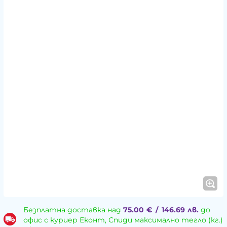
Безплатна доставка над
75.00
€
/
146.69
лв.
до
офис с куриер Еконт, Спиди максимално тегло (кг.)