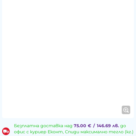
Безплатна доставка над
75.00
€
/
146.69
лв.
до
офис с куриер Еконт, Спиди максимално тегло (кг.)