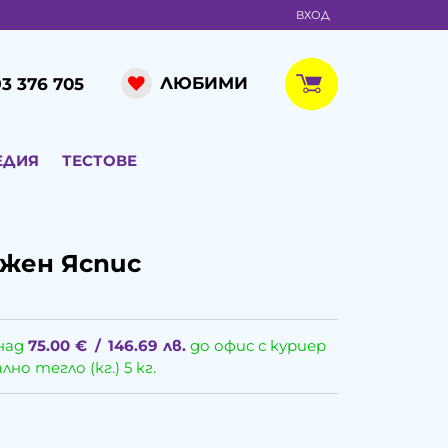
ВХОД
ЛЮБИМИ
3 376 705
ЕДИЯ
ТЕСТОВЕ
жен Яспис
над
75.00
€
/
146.69
лв.
до офис с куриер
о тегло (кг.) 5 кг.