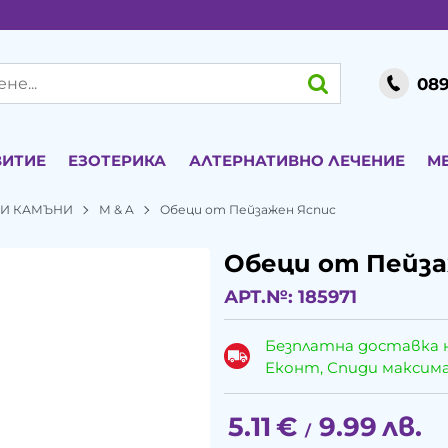
089
ВИТИЕ
ЕЗОТЕРИКА
АЛТЕРНАТИВНО ЛЕЧЕНИЕ
М
ЕНИ КАМЪНИ
М & A
Обеци от Пейзажен Яспис
Обеци от Пейза
АРТ.№:
185971
Безплатна доставка 
Еконт, Спиди максималн
5.11
€
9.99
лв.
/