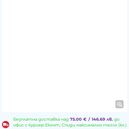
Безплатна доставка над
75.00
€
/
146.69
лв.
до
офис с куриер Еконт, Спиди максимално тегло (кг.)