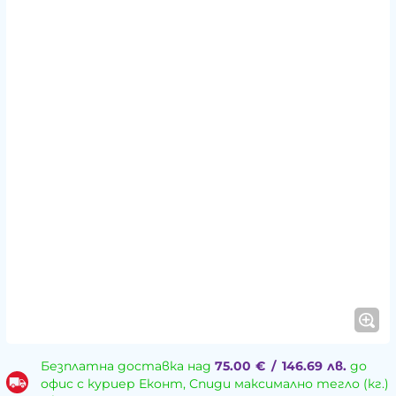
Безплатна доставка над
75.00
€
/
146.69
лв.
до
офис с куриер Еконт, Спиди максимално тегло (кг.)