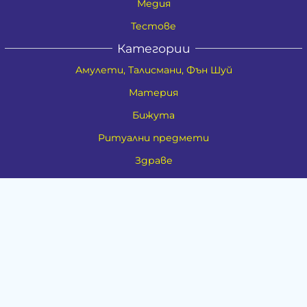
Медия
Тестове
Категории
Амулети, Талисмани, Фън Шуй
Материя
Бижута
Ритуални предмети
Здраве
Натурална козметика
Пособия
Книги и списания
Поводи
Хоби и свободно време
Музика