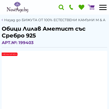
Назад до БИЖУТА ОТ 100% ЕСТЕСТВЕНИ КАМЪНИ М & A
Обици Лилав Аметист със
Сребро 925
АРТ.№:
199403
НЕНАЛИЧЕН