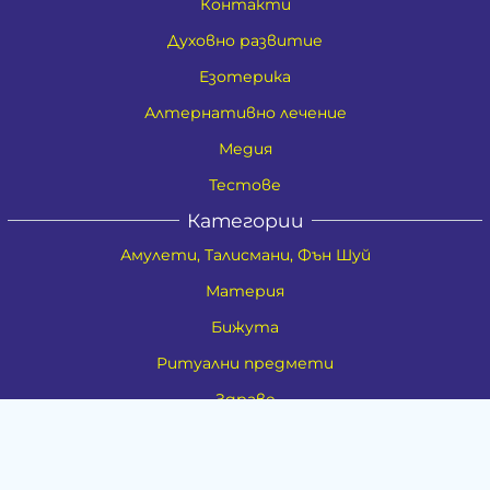
Контакти
Духовно развитие
Езотерика
Алтернативно лечение
Медия
Тестове
Категории
Амулети, Талисмани, Фън Шуй
Материя
Бижута
Ритуални предмети
Здраве
Натурална козметика
Пособия