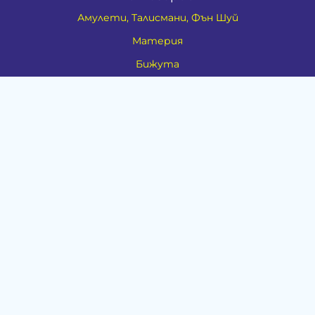
Амулети, Талисмани, Фън Шуй
Материя
Бижута
Ритуални предмети
Здраве
Натурална козметика
Пособия
Книги и списания
Поводи
Хоби и свободно време
Музика
Материали
Дейности