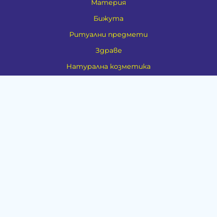
Материя
Бижута
Ритуални предмети
Здраве
Натурална козметика
Пособия
Книги и списания
Поводи
Хоби и свободно време
Музика
Материали
Дейности