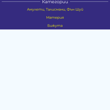
Категории
Амулети, Талисмани, Фън Шуй
Материя
Бижута
Ритуални предмети
Здраве
Натурална козметика
Пособия
Книги и списания
Поводи
Хоби и свободно време
Музика
Материали
Дейности