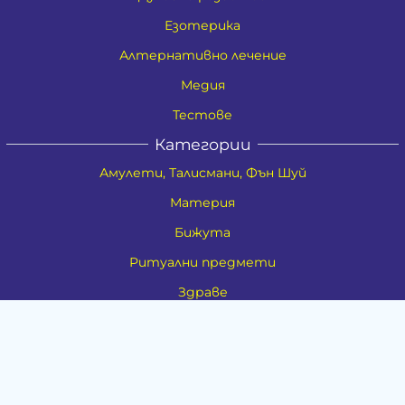
Езотерика
Алтернативно лечение
Медия
Тестове
Категории
Амулети, Талисмани, Фън Шуй
Материя
Бижута
Ритуални предмети
Здраве
Натурална козметика
Пособия
Книги и списания