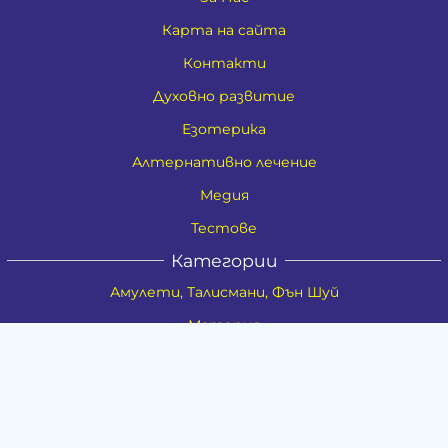
Карта на сайта
Контакти
Духовно развитие
Езотерика
Алтернативно лечение
Медия
Тестове
Категории
Амулети, Талисмани, Фън Шуй
Материя
Бижута
Ритуални предмети
Здраве