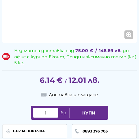
Безплатна доставка над
75.00
€
/
146.69
лв.
до
офис с куриер Еконт, Спиди максимално тегло (кг.)
5 кг.
6.14
€
12.01
лв.
/
Доставка и плащане
бр.
КУПИ
0893 376 705
БЪРЗА ПОРЪЧКА