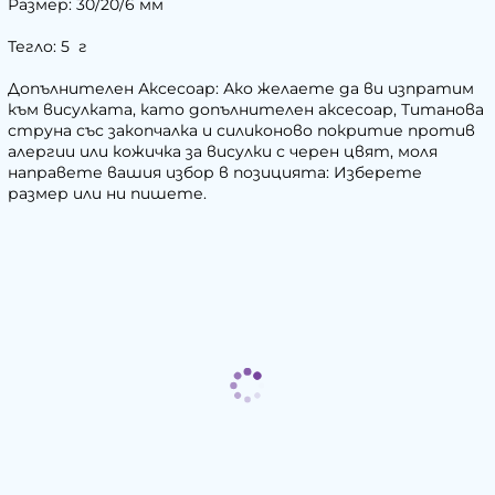
Размер: 30/20/6 мм
Тегло: 5 г
Допълнителен Аксесоар: Ако желаете да ви изпратим
към висулката, като допълнителен аксесоар, Титанова
струна със закопчалка и силиконово покритие против
алергии или кожичка за висулки с черен цвят, моля
направете вашия избор в позицията: Изберете
размер или ни пишете.