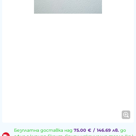
Безплатна доставка над
75.00
€
/
146.69
лв.
до