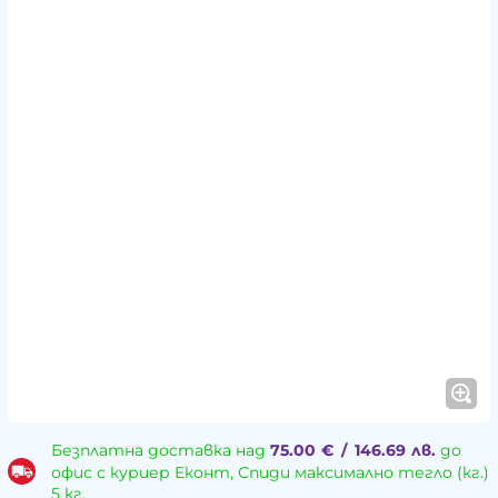
Безплатна доставка над
75.00
€
/
146.69
лв.
до
офис с куриер Еконт, Спиди максимално тегло (кг.)
5 кг.