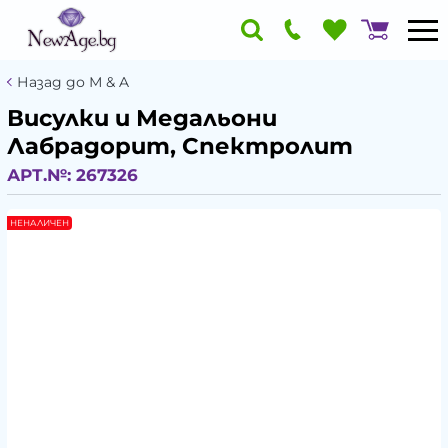
Назад до М & A
Висулки и Медальони
Лабрадорит, Спектролит
АРТ.№:
267326
НЕНАЛИЧЕН