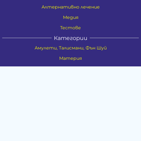
Алтернативно лечение
Медия
Тестове
Категории
Амулети, Талисмани, Фън Шуй
Материя
Бижута
Ритуални предмети
Здраве
Натурална козметика
Пособия
Книги и списания
Поводи