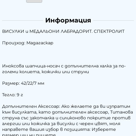
Информация
ВИСУЛКИ и МЕДАЛЬОНИ ЛАБРАДОРИТ. СПЕКТРОЛИТ
Произход: Мадагаскар
Иноксова шапчица-носач с допълнителна халка за по-
голeми колиета, кожички или струни
Размер: 42/22/7 мм
Тегло: 9 г
Допълнителен Аксесоар: Ако желаете да ви изпратим
към висулката, като допълнителен аксесоар, Титанова
струна със закопчалка и силиконово покритие против
алергии или кожичка за висулки с черен цвят, моля
направете вашия избор в позицията: Изберете
размер или ни пишете.