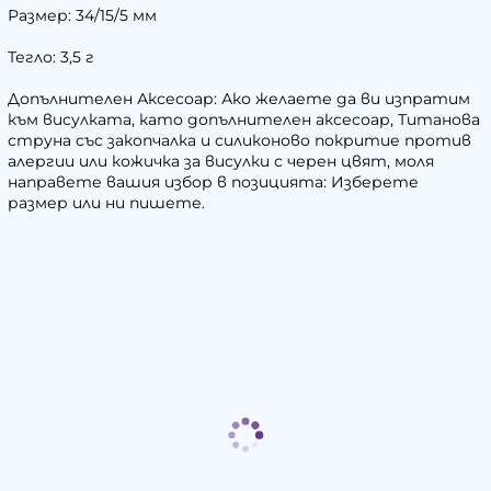
Размер: 34/15/5 мм
Тегло: 3,5 г
Допълнителен Аксесоар: Ако желаете да ви изпратим
към висулката, като допълнителен аксесоар, Титанова
струна със закопчалка и силиконово покритие против
алергии или кожичка за висулки с черен цвят, моля
направете вашия избор в позицията: Изберете
размер или ни пишете.