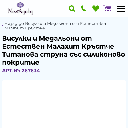
Назад до Висулки и Медальони от Естествен
Малахит Кръстче
Висулки и Медальони от
Естествен Малахит Кръстче
Титанова струна със силиконово
покритие
АРТ.№:
267634