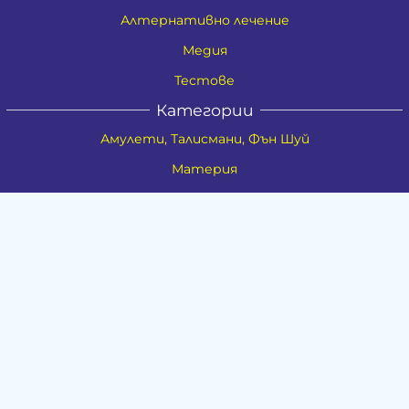
Алтернативно лечение
Медия
Тестове
Категории
Амулети, Талисмани, Фън Шуй
Материя
Бижута
Ритуални предмети
Здраве
Натурална козметика
Пособия
Книги и списания
Поводи