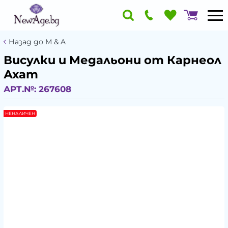
Назад до М & A
Висулки и Медальони от Карнеол
Ахат
АРТ.№:
267608
НЕНАЛИЧЕН