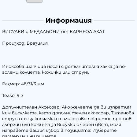
Информация
ВИСУЛКИ и МЕДАЛЬОНИ от КАРНЕОЛ АХАТ
Произход: Бразилия
Иноксова шапчица носач с допълнителна халка за по-
голeми колиета, кожички или струни
Размер: 48/31/3 мм
Тегло: 9 г
Допълнителен Аксесоар: Ако желаете да ви изпратим
към висулката, като допълнителен аксесоар, Титанова
струна със закопчалка и силиконово покритие против
алергии или кожичка за висулки с черен цвят, моля
направете вашия избор в позицията: Изберете
размер или ни пишете.