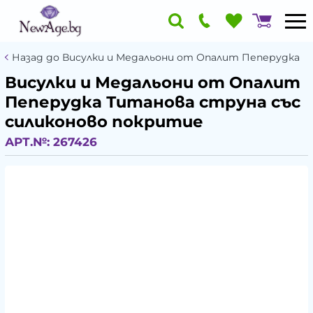
Назад до Висулки и Медальони от Опалит Пеперудка
Висулки и Медальони от Опалит
Пеперудка Титанова струна със
силиконово покритие
АРТ.№:
267426