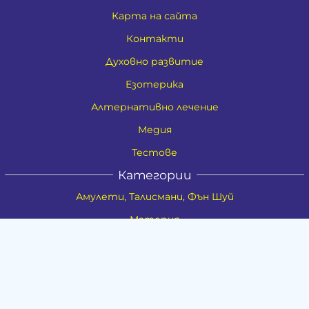
Карта на сайта
Контакти
Духовно развитие
Езотерика
Алтернативно лечение
Медия
Тестове
Категории
Амулети, Талисмани, Фън Шуй
Материя
Бижута
Ритуални предмети
Здраве