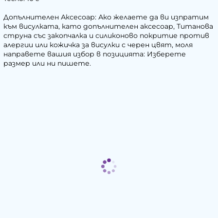
Допълнителен Аксесоар: Ако желаете да ви изпратим
към висулката, като допълнителен аксесоар, Титанова
струна със закопчалка и силиконово покритие против
алергии или кожичка за висулки с черен цвят, моля
направете вашия избор в позицията: Изберете
размер или ни пишете.