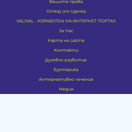
Вашите права
Отказ от сделка
VALIVAL - ИЗРАБОТКА НА ИНТЕРНЕТ ПОРТАЛ
За Нас
Карта на сайта
Контакти
Духовно развитие
Езотерика
Алтернативно лечение
Медия
Тестове
Категории
Амулети, Талисмани, Фън Шуй
Материя