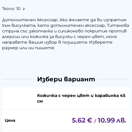
Тегло: 10 г
Допълнителен Аксесоар: Ако желаете да ви изпратим
към висулката, като допълнителен аксесоар, Титанова
струна със закопчалка и силиконово покритие против
алергии или кожичка за висулки с черен цвят, моля
направете вашия избор в позицията: Изберете
размер или ни пишете.
Избери вариант
Кожичка с черен цвят и карабинка 45
см
5.62
€
10.99
лв.
/