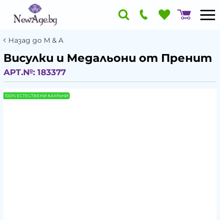
Назад до М & A
Висулки и Медальони от Пренит
АРТ.№:
183377
100% ЕСТЕСТВЕНИ КАМЪНИ