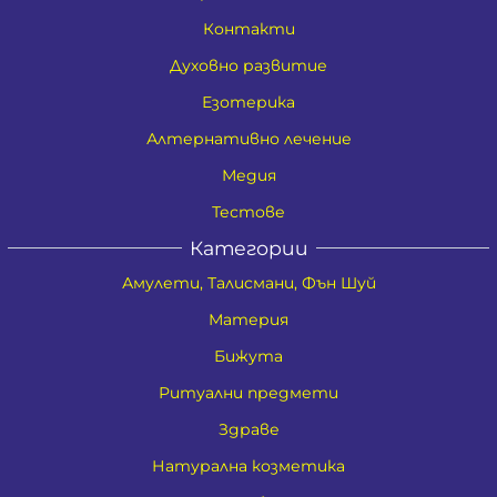
Контакти
Духовно развитие
Езотерика
Алтернативно лечение
Медия
Тестове
Категории
Амулети, Талисмани, Фън Шуй
Материя
Бижута
Ритуални предмети
Здраве
Натурална козметика