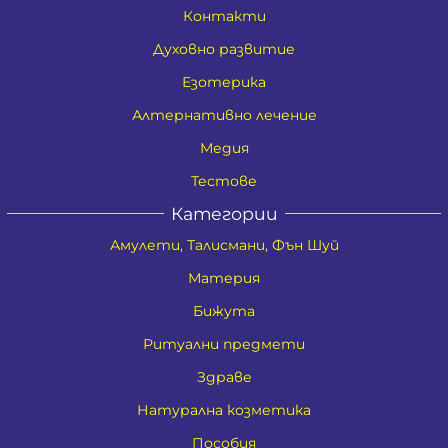
Контакти
Духовно развитие
Езотерика
Алтернативно лечение
Медия
Тестове
Категории
Амулети, Талисмани, Фън Шуй
Материя
Бижута
Ритуални предмети
Здраве
Натурална козметика
Пособия